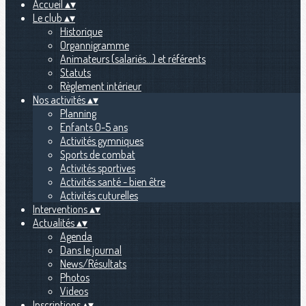
Accueil
▴
▾
Le club
▴
▾
Historique
Organnigramme
Animateurs (salariés...) et référents
Statuts
Règlement intérieur
Nos activités
▴
▾
Planning
Enfants 0-5 ans
Activités gymniques
Sports de combat
Activités sportives
Activités santé - bien être
Activités cuturelles
Interventions
▴
▾
Actualités
▴
▾
Agenda
Dans le journal
News/Résultats
Photos
Videos
Inscriptions
▴
▾