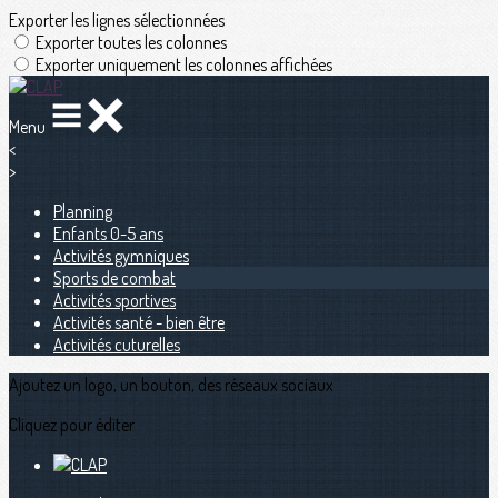
Exporter les lignes sélectionnées
Exporter toutes les colonnes
Exporter uniquement les colonnes affichées
Menu
<
>
Planning
Enfants 0-5 ans
Activités gymniques
Sports de combat
Activités sportives
Activités santé - bien être
Activités cuturelles
Ajoutez un logo, un bouton, des réseaux sociaux
Cliquez pour éditer