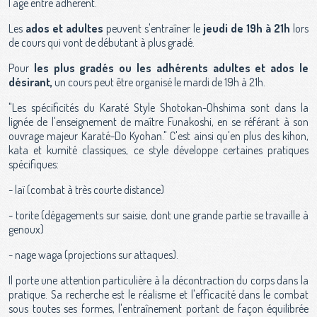
l'âge entre adhérent.
Les
ados et adultes
peuvent s'entraîner le
jeudi de 19h à 21h
lors
de cours qui vont de débutant à plus gradé.
Pour
les plus gradés ou les adhérents adultes et ados le
désirant,
un cours peut être organisé le mardi de 19h à 21h.
"Les spécificités du Karaté Style Shotokan-Ohshima sont dans la
lignée de l'enseignement de maître Funakoshi, en se référant à son
ouvrage majeur Karaté-Do Kyohan." C'est ainsi qu'en plus des kihon,
kata et kumité classiques, ce style développe certaines pratiques
spécifiques:
- laï (combat à très courte distance)
- torite (dégagements sur saisie, dont une grande partie se travaille à
genoux)
- nage waga (projections sur attaques).
Il porte une attention particulière à la décontraction du corps dans la
pratique. Sa recherche est le réalisme et l'efficacité dans le combat
sous toutes ses formes, l'entraînement portant de façon équilibrée