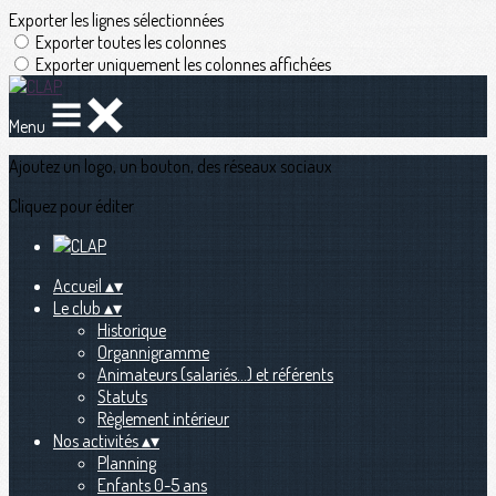
Exporter les lignes sélectionnées
Exporter toutes les colonnes
Exporter uniquement les colonnes affichées
Menu
Ajoutez un logo, un bouton, des réseaux sociaux
Cliquez pour éditer
Accueil
▴
▾
Le club
▴
▾
Historique
Organnigramme
Animateurs (salariés...) et référents
Statuts
Règlement intérieur
Nos activités
▴
▾
Planning
Enfants 0-5 ans