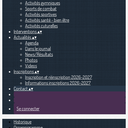
Activités gymniques
Sports de combat
Activités sportives
Activités santé - bien être
Activités cuturelles
Interventions
▴
▾
Actualités
▴
▾
Agenda
Dans le journal
News/Résultats
Photos
Videos
Inscriptions
▴
▾
Inscription et réinscription 2026-2027
Informations inscriptions 2026-2027
Contact
▴
▾
Se connecter
Historique
Organnigramme