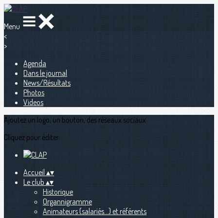
Menu
<
>
Agenda
Dans le journal
News/Résultats
Photos
Videos
Ajoutez un logo, un bouton, des réseaux sociaux
Cliquez pour éditer
Accueil
▴
▾
Le club
▴
▾
Historique
Organnigramme
Animateurs (salariés...) et référents