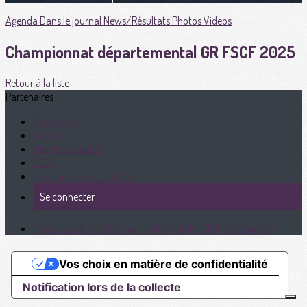
Agenda
Dans le journal
News/Résultats
Photos
Videos
Championnat départemental GR FSCF 2025
Retour à la liste
Partenaires
Plan du site
Licences
Mentions légales
CGUV
Paramétrer vos cookies
Se connecter
Propulsé par AssoConnect, le logiciel des Clubs Omnisports
Vos choix en matière de confidentialité
Notification lors de la collecte