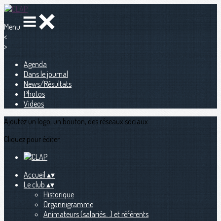
Menu
<
>
Agenda
Dans le journal
News/Résultats
Photos
Videos
Ajoutez un logo, un bouton, des réseaux sociaux
Cliquez pour éditer
Accueil
▴
▾
Le club
▴
▾
Historique
Organnigramme
Animateurs (salariés...) et référents