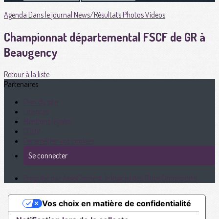
Agenda
Dans le journal
News/Résultats
Photos
Videos
Championnat départemental FSCF de GR à
Beaugency
Retour à la liste
Partenaires
Plan du site
Licences
Mentions légales
CGUV
Paramétrer vos cookies
Se connecter
Propulsé par AssoConnect, le logiciel des Clubs Omnisports
Vos choix en matière de confidentialité